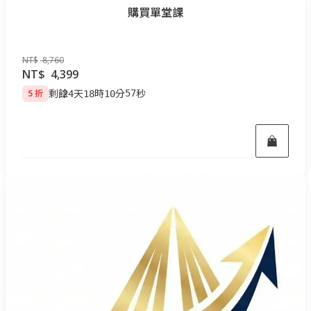
購買單堂課
NT$
8,760
NT$
4,399
剩餘
天
時
分
秒
5 折
立即報名