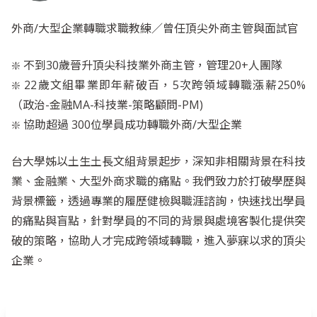
外商/大型企業轉職求職教練／曾任頂尖外商主管與面試官
❇️ 不到30歲晉升頂尖科技業外商主管，管理20+人團隊
❇️ 22歲文組畢業即年薪破百，5次跨領域轉職漲薪250%
（政治-金融MA-科技業-策略顧問-PM)
❇️ 協助超過 300位學員成功轉職外商/大型企業
台大學姊以土生土長文組背景起步，深知非相關背景在科技
業、金融業、大型外商求職的痛點。我們致力於打破學歷與
背景標籤，透過專業的履歷健檢與職涯諮詢，快速找出學員
的痛點與盲點，針對學員的不同的背景與處境客製化提供突
破的策略，協助人才完成跨領域轉職，進入夢寐以求的頂尖
企業。