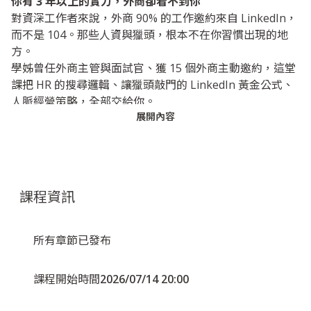
你有 3 年以上的實力，外商卻看不到你
對資深工作者來說，外商 90% 的工作邀約來自 LinkedIn，
而不是 104。那些人資與獵頭，根本不在你習慣出現的地
方。
學姊曾任外商主管與面試官、獲 15 個外商主動邀約，這堂
課把 HR 的搜尋邏輯、讓獵頭敲門的 LinkedIn 黃金公式、
人脈經營策略，全部交給你。
展開內容
不需要名校背景，不需要漂亮英文，甚至不需要懂
LinkedIn。學姊一步一步陪你，用兩週打造你的「外商
Offer 製造機」。
課程資訊
所有章節已發布
課程開始時間
2026/07/14 20:00