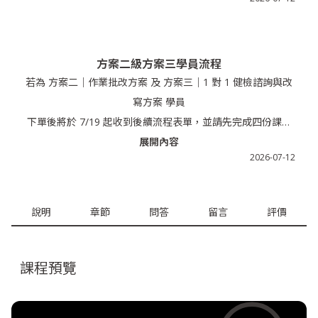
方案二級方案三學員流程
若為 方案二｜作業批改方案 及 方案三｜1 對 1 健檢諮詢與改
寫方案 學員
下單後將於 7/19 起收到後續流程表單，並請先完成四份課堂
作業後再進行表單申請
展開內容
2026-07-12
說明
章節
問答
留言
評價
課程預覽
0:00