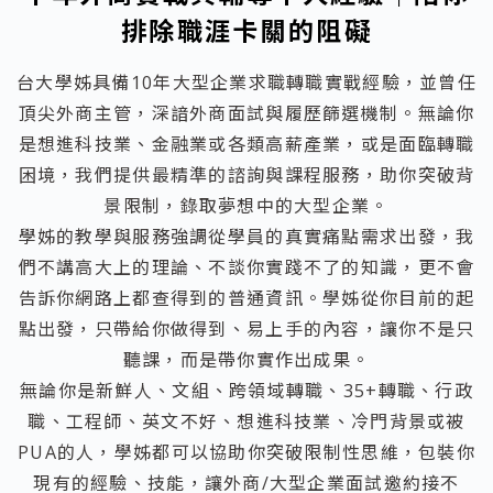
排除職涯卡關的阻礙
台大學姊具備10年大型企業求職轉職實戰經驗，並曾任
頂尖外商主管，深諳外商面試與履歷篩選機制。無論你
是想進科技業、金融業或各類高薪產業，或是面臨轉職
困境，我們提供最精準的諮詢與課程服務，助你突破背
景限制，錄取夢想中的大型企業。
學姊的教學與服務強調從學員的真實痛點需求出發，我
們不講高大上的理論、不談你實踐不了的知識，更不會
告訴你網路上都查得到的普通資訊。學姊從你目前的起
點出發，只帶給你做得到、易上手的內容，讓你不是只
聽課，而是帶你實作出成果。
無論你是新鮮人、文組、跨領域轉職、35+轉職、行政
職、工程師、英文不好、想進科技業、冷門背景或被
PUA的人，學姊都可以協助你突破限制性思維，包裝你
現有的經驗、技能，讓外商/大型企業面試邀約接不