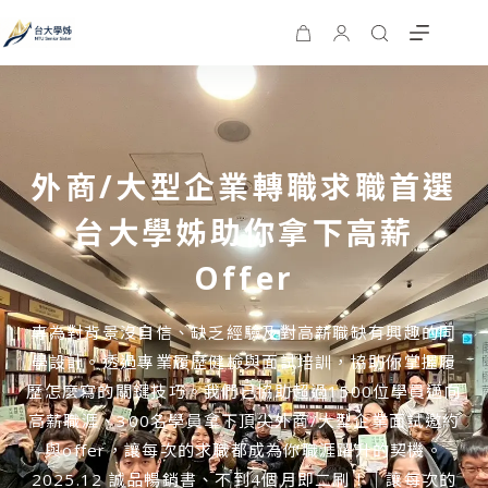
外商/大型企業轉職求職首選
台大學姊助你拿下高薪
Offer
專為對背景沒自信、缺乏經驗及對高薪職缺有興趣的同
學設計。透過專業履歷健檢與面試培訓，協助你掌握履
歷怎麼寫的關鍵技巧。我們已協助超過1500位學員邁向
高薪職涯、300名學員拿下頂尖外商/大型企業面試邀約
與offer，讓每次的求職都成為你職涯躍升的契機。
2025.12 誠品暢銷書、不到4個月即二刷！｜讓每次的